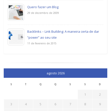
Quero fazer um Blog
29 de dezembro de 2009
Backlinks – Link Building: A maneira certa de dar
“power” ao seu site
11 de fevereiro de 2015
agosto 2026
S
T
Q
Q
S
S
D
1
2
3
4
5
6
7
8
9