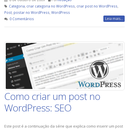
Categoria
,
criar categoria no WordPress
,
criar post no WordPress
,
Post
,
postar no WordPress
,
WordPress
Leia mais...
0 Comentários
Como criar um post no
WordPress: SEO
Este post é a continuação da série que explica como inserir um post