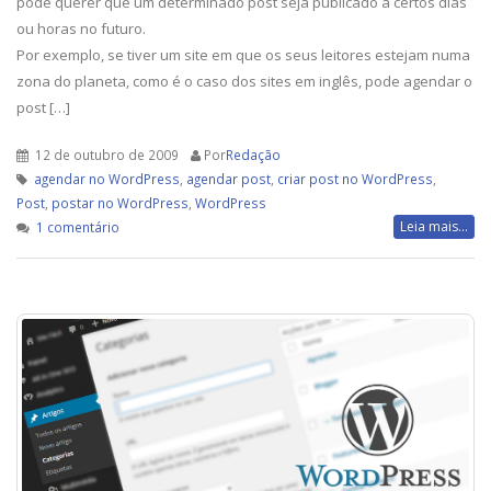
pode querer que um determinado post seja publicado a certos dias
ou horas no futuro.
Por exemplo, se tiver um site em que os seus leitores estejam numa
zona do planeta, como é o caso dos sites em inglês, pode agendar o
post […]
12 de outubro de 2009
Por
Redação
agendar no WordPress
,
agendar post
,
criar post no WordPress
,
Post
,
postar no WordPress
,
WordPress
em
Leia mais...
1 comentário
Como
agendar
um
post
em
WordPress