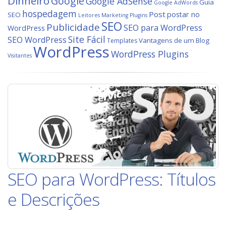
Dinheiro
Google
Google AdSense
Guia
Google AdWords
hospedagem
Post
postar no
SEO
Leitores
Marketing
Plugins
SEO
Publicidade
SEO para WordPress
WordPress
Site Fácil
SEO WordPress
Vantagens de um Blog
Templates
WordPress
WordPress Plugins
Visitantes
SEO para WordPress: Títulos
e Descrições