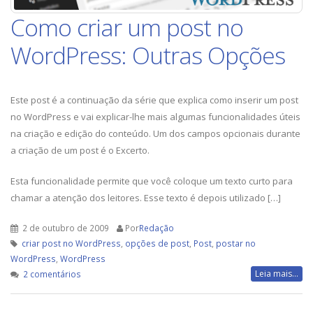
Como criar um post no
WordPress: Outras Opções
Este post é a continuação da série que explica como inserir um post
no WordPress e vai explicar-lhe mais algumas funcionalidades úteis
na criação e edição do conteúdo. Um dos campos opcionais durante
a criação de um post é o Excerto.
Esta funcionalidade permite que você coloque um texto curto para
chamar a atenção dos leitores. Esse texto é depois utilizado […]
2 de outubro de 2009
Por
Redação
criar post no WordPress
,
opções de post
,
Post
,
postar no
WordPress
,
WordPress
em
Leia mais...
2 comentários
Como
criar