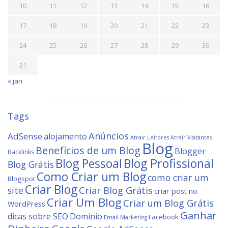
10
11
12
13
14
15
16
17
18
19
20
21
22
23
24
25
26
27
28
29
30
31
« jan
Tags
Anúncios
AdSense
alojamento
Atrair Leitores
Atrair Visitantes
Blog
Benefícios de um Blog
Blogger
Backlinks
Blog Profissional
Blog Pessoal
Blog Grátis
Como Criar um Blog
como criar um
Blogspot
Criar Blog
site
Criar Blog Grátis
criar post no
Criar Um Blog
Criar um Blog Grátis
WordPress
Ganhar
dicas sobre SEO
Domínio
Facebook
Email Marketing