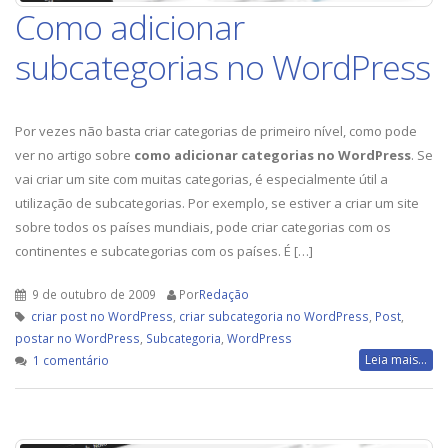
Como adicionar
subcategorias no WordPress
Por vezes não basta criar categorias de primeiro nível, como pode
ver no artigo sobre
como adicionar categorias no WordPress
. Se
vai criar um site com muitas categorias, é especialmente útil a
utilização de subcategorias. Por exemplo, se estiver a criar um site
sobre todos os países mundiais, pode criar categorias com os
continentes e subcategorias com os países. É […]
9 de outubro de 2009
Por
Redação
criar post no WordPress
,
criar subcategoria no WordPress
,
Post
,
postar no WordPress
,
Subcategoria
,
WordPress
em
Leia mais...
1 comentário
Como
adicionar
subcategorias
no