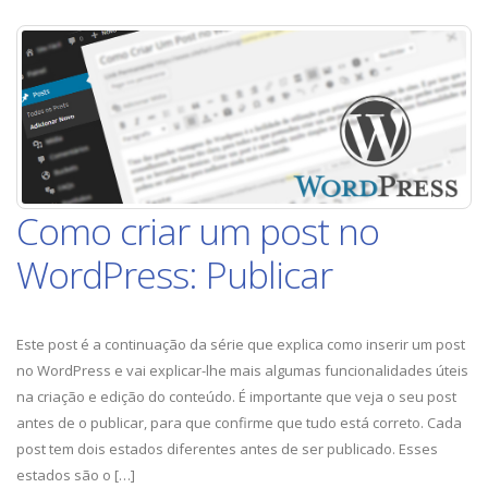
um
post
no
WordPress:
Outras
Opções
Como criar um post no
WordPress: Publicar
Este post é a continuação da série que explica como inserir um post
no WordPress e vai explicar-lhe mais algumas funcionalidades úteis
na criação e edição do conteúdo. É importante que veja o seu post
antes de o publicar, para que confirme que tudo está correto. Cada
post tem dois estados diferentes antes de ser publicado. Esses
estados são o […]