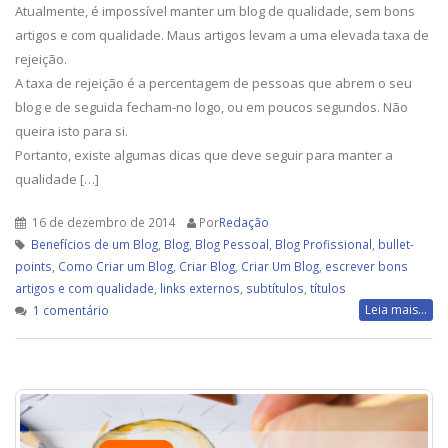
Atualmente, é impossível manter um blog de qualidade, sem bons
artigos e com qualidade. Maus artigos levam a uma elevada taxa de
rejeição.
A taxa de rejeição é a percentagem de pessoas que abrem o seu
blog e de seguida fecham-no logo, ou em poucos segundos. Não
queira isto para si.
Portanto, existe algumas dicas que deve seguir para manter a
qualidade […]
16 de dezembro de 2014
Por
Redação
Benefícios de um Blog
,
Blog
,
Blog Pessoal
,
Blog Profissional
,
bullet-
points
,
Como Criar um Blog
,
Criar Blog
,
Criar Um Blog
,
escrever bons
artigos e com qualidade
,
links externos
,
subtítulos
,
títulos
em
Leia mais...
1 comentário
Como
escrever
bons
artigos
e
com