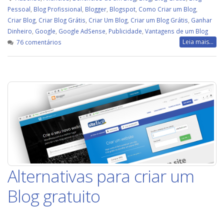
Pessoal
,
Blog Profissional
,
Blogger
,
Blogspot
,
Como Criar um Blog
,
Criar Blog
,
Criar Blog Grátis
,
Criar Um Blog
,
Criar um Blog Grátis
,
Ganhar
Dinheiro
,
Google
,
Google AdSense
,
Publicidade
,
Vantagens de um Blog
em
Leia mais...
76 comentários
Como
criar
um
Blog
no
Blogspot
grátis
Alternativas para criar um
Blog gratuito