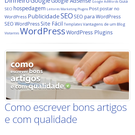
Dinheiro
Google
Google AdSense
Guia
Google AdWords
hospedagem
Post
postar no
SEO
Leitores
Marketing
Plugins
SEO
Publicidade
SEO para WordPress
WordPress
Site Fácil
SEO WordPress
Vantagens de um Blog
Templates
WordPress
WordPress Plugins
Visitantes
Como escrever bons artigos
e com qualidade