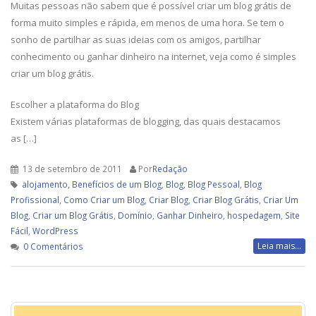
Muitas pessoas não sabem que é possível criar um blog grátis de
forma muito simples e rápida, em menos de uma hora. Se tem o
sonho de partilhar as suas ideias com os amigos, partilhar
conhecimento ou ganhar dinheiro na internet, veja como é simples
criar um blog grátis.
Escolher a plataforma do Blog
Existem várias plataformas de blogging, das quais destacamos
as […]
13 de setembro de 2011
Por
Redação
alojamento
,
Benefícios de um Blog
,
Blog
,
Blog Pessoal
,
Blog
Profissional
,
Como Criar um Blog
,
Criar Blog
,
Criar Blog Grátis
,
Criar Um
Blog
,
Criar um Blog Grátis
,
Domínio
,
Ganhar Dinheiro
,
hospedagem
,
Site
Fácil
,
WordPress
Leia mais...
0 Comentários