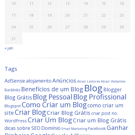
10
11
12
13
14
15
16
17
18
19
20
21
22
23
24
25
26
27
28
29
30
31
« jan
Tags
Anúncios
AdSense
alojamento
Atrair Leitores
Atrair Visitantes
Blog
Benefícios de um Blog
Blogger
Backlinks
Blog Profissional
Blog Pessoal
Blog Grátis
Como Criar um Blog
como criar um
Blogspot
Criar Blog
site
Criar Blog Grátis
criar post no
Criar Um Blog
Criar um Blog Grátis
WordPress
Ganhar
dicas sobre SEO
Domínio
Facebook
Email Marketing