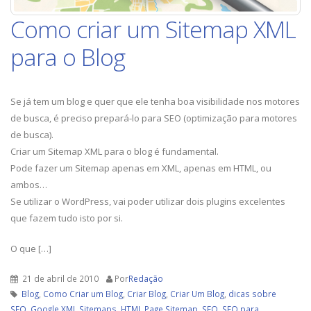
Como criar um Sitemap XML
para o Blog
Se já tem um blog e quer que ele tenha boa visibilidade nos motores
de busca, é preciso prepará-lo para SEO (optimização para motores
de busca).
Criar um Sitemap XML para o blog é fundamental.
Pode fazer um Sitemap apenas em XML, apenas em HTML, ou
ambos…
Se utilizar o WordPress, vai poder utilizar dois plugins excelentes
que fazem tudo isto por si.
O que […]
21 de abril de 2010
Por
Redação
Blog
,
Como Criar um Blog
,
Criar Blog
,
Criar Um Blog
,
dicas sobre
SEO
,
Google XML Sitemaps
,
HTML Page Sitemap
,
SEO
,
SEO para