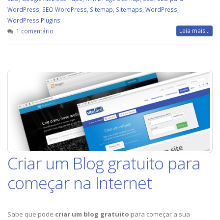
WordPress
,
SEO WordPress
,
Sitemap
,
Sitemaps
,
WordPress
,
WordPress Plugins
em
Leia mais...
1 comentário
Como
criar
um
Sitemap
XML
para
o
Blog
Criar um Blog gratuito para
começar na Internet
Sabe que pode
criar um blog gratuito
para começar a sua