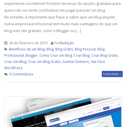
experiencia na internet? Existem dezenas de opções gratuitas para
quem não se sente confortável em pagar para ter um blog.
No entanto, é importante que fique a saber que um blog alojado
numa empresa profissional tem muito mais vantagens do que um
blog num site gratuito, como o Blogger ou […]
24 de fevereiro de 2010
Por
Redação
Benefícios de um Blog
,
Blog
,
Blog Grátis
,
Blog Pessoal
,
Blog
Profissional
,
Blogger
,
Como Criar um Blog
,
Criar Blog
,
Criar Blog Grátis
,
Criar Um Blog
,
Criar um Blog Grátis
,
Ganhar Dinheiro
,
Site Fácil
,
WordPress
Leia mais...
0 Comentários