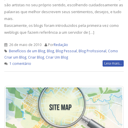
são artistas no seu próprio sentido, escolhendo cuidadosamente as
palavras que melhor descrevem seus sentimentos, desejos, e tudo
mais.
Basicamente, os blogs foram introduzidos pela primeira vez como
weblogs que fazem referência a um servidor de […]
26 de maio de 2010
Por
Redação
Benefícios de um Blog
,
Blog
,
Blog Pessoal
,
Blog Profissional
,
Como
Criar um Blog
,
Criar Blog
,
Criar Um Blog
em
Leia mais...
1 comentário
Como
escrever
para
um
Blog
melhor