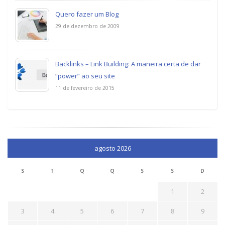
Quero fazer um Blog
29 de dezembro de 2009
Backlinks – Link Building: A maneira certa de dar
“power” ao seu site
11 de fevereiro de 2015
agosto 2026
S
T
Q
Q
S
S
D
1
2
3
4
5
6
7
8
9