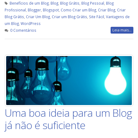
Benefícios de um Blog
,
Blog
,
Blog Grátis
,
Blog Pessoal
,
Blog
Profissional
,
Blogger
,
Blogspot
,
Como Criar um Blog
,
Criar Blog
,
Criar
Blog Grátis
,
Criar Um Blog
,
Criar um Blog Grátis
,
Site Fácil
,
Vantagens de
um Blog
,
WordPress
Leia mais...
0 Comentários
Uma boa ideia para um Blog
já não é suficiente