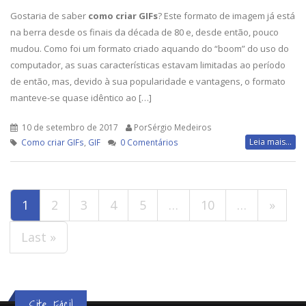
Gostaria de saber
como criar GIFs
? Este formato de imagem já está
na berra desde os finais da década de 80 e, desde então, pouco
mudou. Como foi um formato criado aquando do “boom” do uso do
computador, as suas características estavam limitadas ao período
de então, mas, devido à sua popularidade e vantagens, o formato
manteve-se quase idêntico ao […]
10 de setembro de 2017
PorSérgio Medeiros
Leia mais...
Como criar GIFs
,
GIF
0 Comentários
1
2
3
4
5
…
10
…
»
Last »
Site Fácil