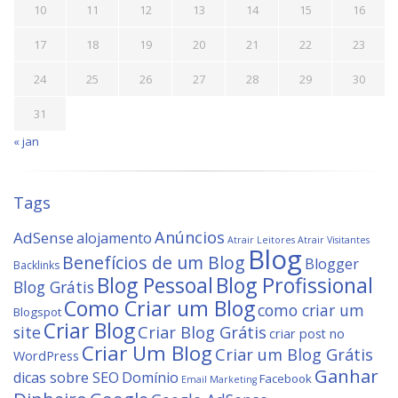
10
11
12
13
14
15
16
17
18
19
20
21
22
23
24
25
26
27
28
29
30
31
« jan
Tags
Anúncios
AdSense
alojamento
Atrair Leitores
Atrair Visitantes
Blog
Benefícios de um Blog
Blogger
Backlinks
Blog Profissional
Blog Pessoal
Blog Grátis
Como Criar um Blog
como criar um
Blogspot
Criar Blog
site
Criar Blog Grátis
criar post no
Criar Um Blog
Criar um Blog Grátis
WordPress
Ganhar
dicas sobre SEO
Domínio
Facebook
Email Marketing