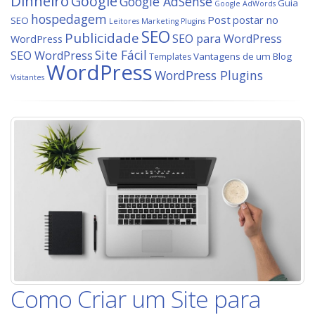
Dinheiro
Google
Google AdSense
Guia
Google AdWords
hospedagem
Post
postar no
SEO
Leitores
Marketing
Plugins
SEO
Publicidade
SEO para WordPress
WordPress
Site Fácil
SEO WordPress
Vantagens de um Blog
Templates
WordPress
WordPress Plugins
Visitantes
Como Criar um Site para