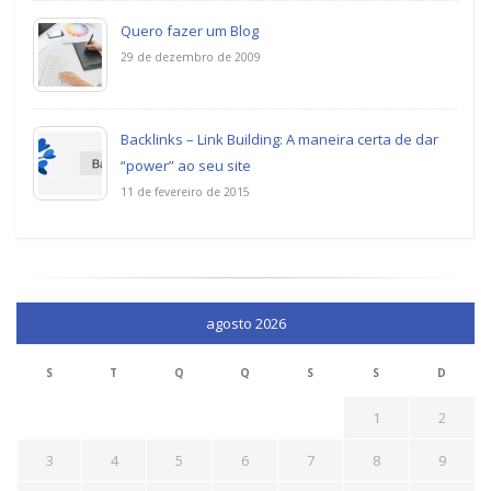
Quero fazer um Blog
29 de dezembro de 2009
Backlinks – Link Building: A maneira certa de dar
“power” ao seu site
11 de fevereiro de 2015
agosto 2026
S
T
Q
Q
S
S
D
1
2
3
4
5
6
7
8
9