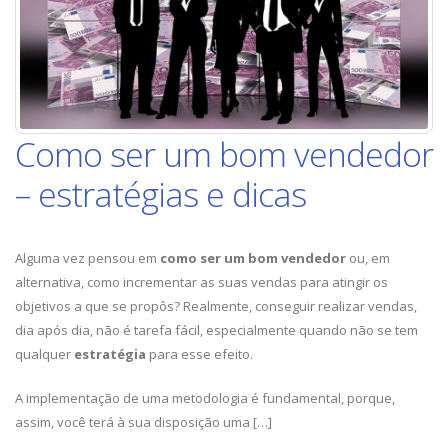
Como ser um bom vendedor
– estratégias e dicas
Alguma vez pensou em
como ser um bom vendedor
ou, em
alternativa, como incrementar as suas vendas para atingir os
objetivos a que se propôs? Realmente, conseguir realizar vendas,
dia após dia, não é tarefa fácil, especialmente quando não se tem
qualquer
estratégia
para esse efeito.
A implementação de uma metodologia é fundamental, porque,
assim, você terá à sua disposição uma […]