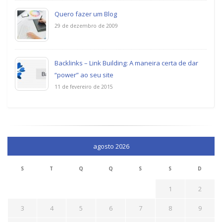
Quero fazer um Blog
29 de dezembro de 2009
Backlinks – Link Building: A maneira certa de dar
“power” ao seu site
11 de fevereiro de 2015
agosto 2026
S
T
Q
Q
S
S
D
1
2
3
4
5
6
7
8
9