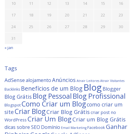
10
11
12
13
14
15
16
17
18
19
20
21
22
23
24
25
26
27
28
29
30
31
« jan
Tags
Anúncios
AdSense
alojamento
Atrair Leitores
Atrair Visitantes
Blog
Benefícios de um Blog
Blogger
Backlinks
Blog Profissional
Blog Pessoal
Blog Grátis
Como Criar um Blog
como criar um
Blogspot
Criar Blog
site
Criar Blog Grátis
criar post no
Criar Um Blog
Criar um Blog Grátis
WordPress
Ganhar
dicas sobre SEO
Domínio
Facebook
Email Marketing