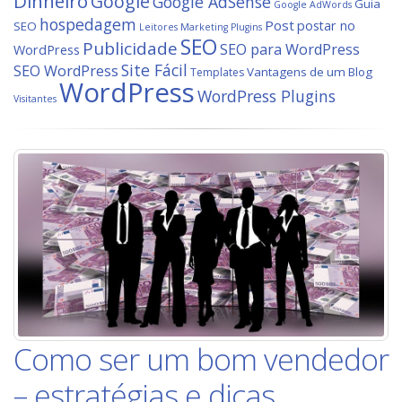
Dinheiro
Google
Google AdSense
Guia
Google AdWords
hospedagem
Post
postar no
SEO
Leitores
Marketing
Plugins
SEO
Publicidade
SEO para WordPress
WordPress
Site Fácil
SEO WordPress
Vantagens de um Blog
Templates
WordPress
WordPress Plugins
Visitantes
Como ser um bom vendedor
– estratégias e dicas