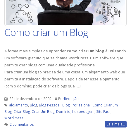
Como criar um Blog
A forma mais simples de aprender
como criar um blog
é utilizando
um software gratuito que se chama WordPress. É um software que
permite criar blogs com uma qualidade profissional.
Para criar um blog só precisa de uma coisa: um alojamento web que
permita a instalação do software. Depois de ter esse alojamento
(com o domínio) pode criar os blogs que […]
22 de dezembro de 2009
Por
Redação
alojamento
,
Blog
,
Blog Pessoal
,
Blog Profissional
,
Como Criar um
Blog
,
Criar Blog
,
Criar Um Blog
,
Domínio
,
hospedagem
,
Site Fácil
,
WordPress
em
Leia mais...
2 comentários
Como