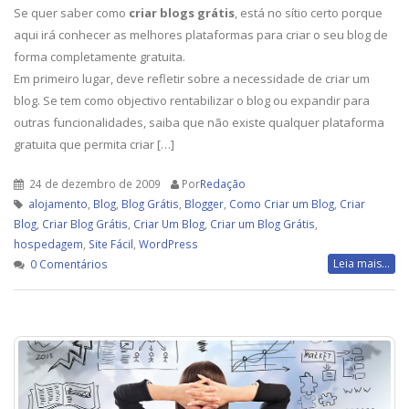
Se quer saber como
criar blogs grátis
, está no sítio certo porque
aqui irá conhecer as melhores plataformas para criar o seu blog de
forma completamente gratuita.
Em primeiro lugar, deve refletir sobre a necessidade de criar um
blog. Se tem como objectivo rentabilizar o blog ou expandir para
outras funcionalidades, saiba que não existe qualquer plataforma
gratuita que permita criar […]
24 de dezembro de 2009
Por
Redação
alojamento
,
Blog
,
Blog Grátis
,
Blogger
,
Como Criar um Blog
,
Criar
Blog
,
Criar Blog Grátis
,
Criar Um Blog
,
Criar um Blog Grátis
,
hospedagem
,
Site Fácil
,
WordPress
Leia mais...
0 Comentários