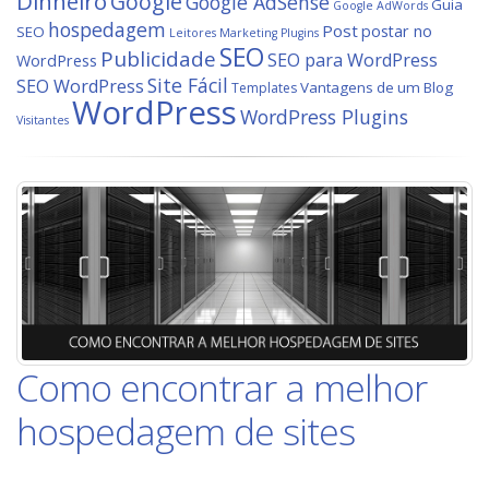
Dinheiro
Google
Google AdSense
Guia
Google AdWords
hospedagem
Post
postar no
SEO
Leitores
Marketing
Plugins
SEO
Publicidade
SEO para WordPress
WordPress
Site Fácil
SEO WordPress
Vantagens de um Blog
Templates
WordPress
WordPress Plugins
Visitantes
Como encontrar a melhor
hospedagem de sites