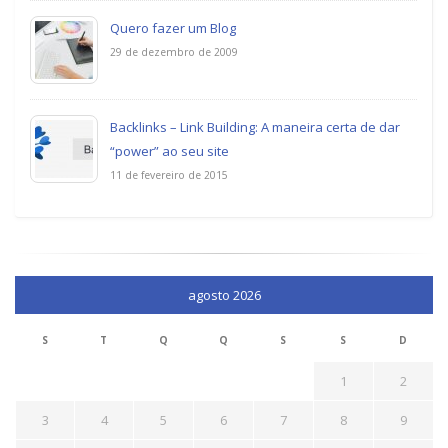
Quero fazer um Blog
29 de dezembro de 2009
Backlinks – Link Building: A maneira certa de dar
“power” ao seu site
11 de fevereiro de 2015
agosto 2026
S
T
Q
Q
S
S
D
1
2
3
4
5
6
7
8
9