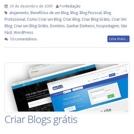
29 de dezembro de 2009
Por
Redação
alojamento
,
Benefícios de um Blog
,
Blog
,
Blog Pessoal
,
Blog
Profissional
,
Como Criar um Blog
,
Criar Blog
,
Criar Blog Grátis
,
Criar Um
Blog
,
Criar um Blog Grátis
,
Domínio
,
Ganhar Dinheiro
,
hospedagem
,
Site
Fácil
,
WordPress
em
Leia mais...
10 comentários
Quero
fazer
um
Blog
Criar Blogs grátis