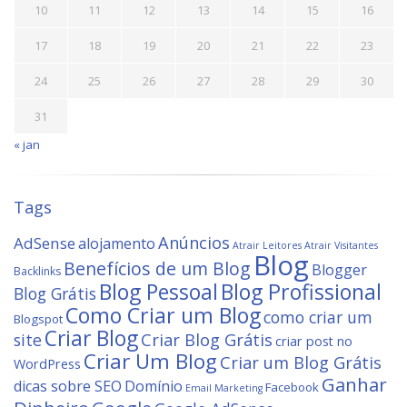
10
11
12
13
14
15
16
17
18
19
20
21
22
23
24
25
26
27
28
29
30
31
« jan
Tags
Anúncios
AdSense
alojamento
Atrair Leitores
Atrair Visitantes
Blog
Benefícios de um Blog
Blogger
Backlinks
Blog Profissional
Blog Pessoal
Blog Grátis
Como Criar um Blog
como criar um
Blogspot
Criar Blog
site
Criar Blog Grátis
criar post no
Criar Um Blog
Criar um Blog Grátis
WordPress
Ganhar
dicas sobre SEO
Domínio
Facebook
Email Marketing