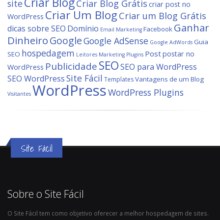
Criar Blog
site
Criar Blog Grátis
criar post no
Criar Um Blog
Criar um Blog Grátis
WordPress
Ganhar
dicas sobre SEO
Domínio
Facebook
Email Marketing
Dinheiro
Google
Google AdSense
Guia
Google AdWords
hospedagem
Post
postar no
SEO
Leitores
Marketing
Plugins
SEO
Publicidade
SEO para WordPress
WordPress
Site Fácil
SEO WordPress
Vantagens de um Blog
Templates
WordPress
WordPress Plugins
Visitantes
Site Fácil
Sobre o Site Fácil
O Site Fácil tem como objetivo oferecer a melhor hospedagem de sites.