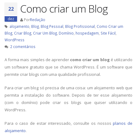
Como criar um Blog
22
dez
Por
Redação
alojamento
,
Blog
,
Blog Pessoal
,
Blog Profissional
,
Como Criar um
Blog
,
Criar Blog
,
Criar Um Blog
,
Domínio
,
hospedagem
,
Site Fácil
,
WordPress
em
2 comentários
Como
A forma mais simples de aprender
como criar um blog
é utilizando
criar
um
um software gratuito que se chama WordPress. É um software que
Blog
permite criar blogs com uma qualidade profissional.
Para criar um blog só precisa de uma coisa: um alojamento web que
permita a instalação do software. Depois de ter esse alojamento
(com o domínio) pode criar os blogs que quiser utilizando o
WordPress.
Para o caso de estar interessado, consulte os nossos
planos de
alojamento
.