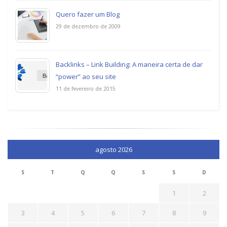
Quero fazer um Blog
29 de dezembro de 2009
Backlinks – Link Building: A maneira certa de dar
“power” ao seu site
11 de fevereiro de 2015
agosto 2026
S
T
Q
Q
S
S
D
1
2
3
4
5
6
7
8
9