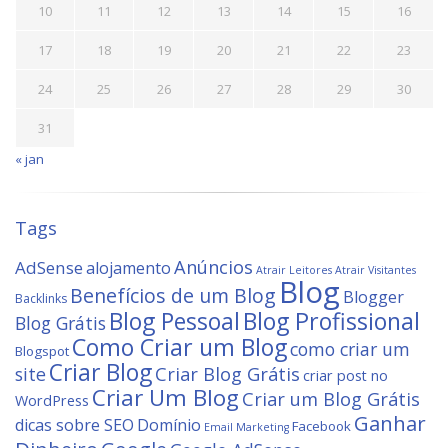
10
11
12
13
14
15
16
17
18
19
20
21
22
23
24
25
26
27
28
29
30
31
« jan
Tags
Anúncios
AdSense
alojamento
Atrair Leitores
Atrair Visitantes
Blog
Benefícios de um Blog
Blogger
Backlinks
Blog Profissional
Blog Pessoal
Blog Grátis
Como Criar um Blog
como criar um
Blogspot
Criar Blog
site
Criar Blog Grátis
criar post no
Criar Um Blog
Criar um Blog Grátis
WordPress
Ganhar
dicas sobre SEO
Domínio
Facebook
Email Marketing