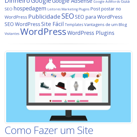
Dinheiro
Google
Google AdSense
Guia
Google AdWords
hospedagem
Post
postar no
SEO
Leitores
Marketing
Plugins
SEO
Publicidade
SEO para WordPress
WordPress
Site Fácil
SEO WordPress
Vantagens de um Blog
Templates
WordPress
WordPress Plugins
Visitantes
Como Fazer um Site