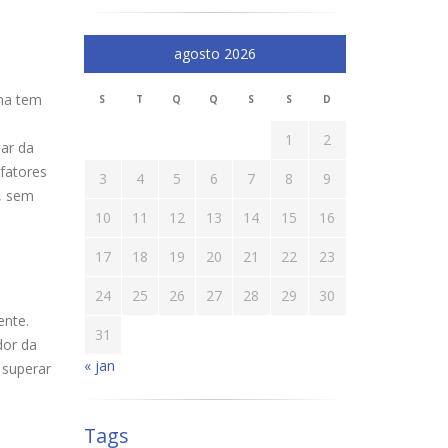
agosto 2026
sma tem
S
T
Q
Q
S
S
D
1
2
par da
fatores
3
4
5
6
7
8
9
l, sem
10
11
12
13
14
15
16
17
18
19
20
21
22
23
24
25
26
27
28
29
30
ente.
31
dor da
« jan
 superar
Tags