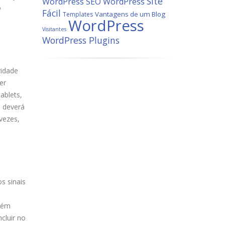
Site
WordPress
SEO WordPress
o
Fácil
Vantagens de um Blog
Templates
WordPress
Visitantes
WordPress Plugins
vidade
er
ablets,
, deverá
vezes,
s sinais
mbém
cluir no