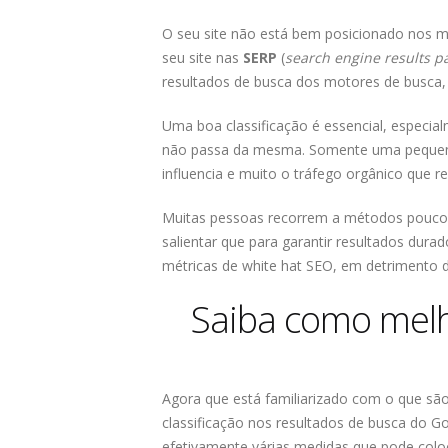
O seu site não está bem posicionado nos m
seu site nas
SERP
(
search engine results p
resultados de busca dos motores de busca, 
Uma boa classificação é essencial, especial
não passa da mesma. Somente uma pequena
influencia e muito o tráfego orgânico que r
Muitas pessoas recorrem a métodos pouco 
salientar que para garantir resultados dura
métricas de white hat SEO, em detrimento d
Saiba como melho
Agora que está familiarizado com o que sã
classificação nos resultados de busca do 
efetivamente várias medidas que pode colo