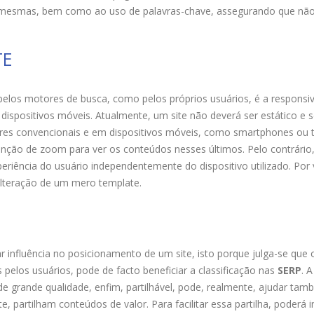
as mesmas, bem como ao uso de palavras-chave, assegurando que nã
TE
pelos motores de busca, como pelos próprios usuários, é a responsi
 dispositivos móveis. Atualmente, um site não deverá ser estático e s
 convencionais e em dispositivos móveis, como smartphones ou t
nção de zoom para ver os conteúdos nesses últimos. Pelo contrário
eriência do usuário independentemente do dispositivo utilizado. Por 
 alteração de um mero template.
nfluência no posicionamento de um site, isto porque julga-se que o
 pelos usuários, pode de facto beneficiar a classificação nas
SERP
. A
 de grande qualidade, enfim, partilhável, pode, realmente, ajudar ta
 partilham conteúdos de valor. Para facilitar essa partilha, poderá in