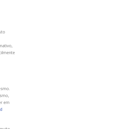
sto
nativo,
cilmente
esmo.
esmo,
er em
d
 muito