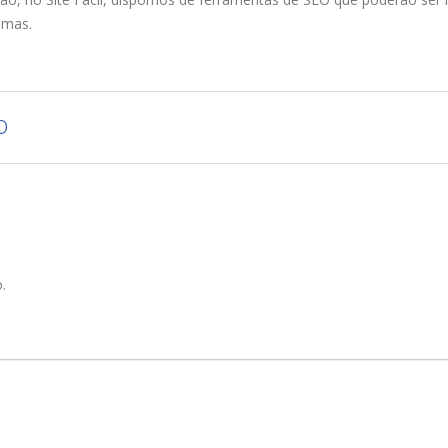
smas.
o
.