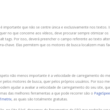
 importante que não se centre única e exclusivamente nos textos. I
quer no que concerne aos vídeos, deve procurar sempre otimizar os
 tags. Por isso, deverá preencher o campo referente ao texto alter
avra-chave. Elas permitem que os motores de busca localizem mais fa
o aspeto não menos importante é a velocidade de carregamento do m
r pelos motores de busca, quer pelos próprios usuários. Por isso m
podem ajudar a avaliar a velocidade de carregamento do seu site, qu
gumas das melhores ferramentas a que pode recorrer são o
PageSpee
Tmetrix
, as quais são totalmente gratuitas.
ção, no Site Fácil, dispomos de ferramentas de SEO que poderão ser