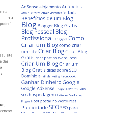
Anúncios
AdSense
alojamento
am na
Backlinks
Atrair Leitores
Atrair Visitantes
Benefícios de um Blog
ntinuam a
Blog
poderá
Blog Grátis
Blogger
Blog
Blog Pessoal
Profissional
Como
Blogspot
Criar um Blog
como criar
Criar Blog
um site
Criar Blog
seu site
Grátis
criar post no WordPress
ma das
Criar Um Blog
Criar um
na
Blog Grátis
dicas sobre SEO
is
Domínio
Facebook
Email Marketing
Ganhar Dinheiro
Google
Google AdSense
Guia
Google AdWords
hospedagem
SEO
Leitores
Marketing
Post
postar no WordPress
Plugins
ERP
,
SEO
Publicidade
SEO para
atenção