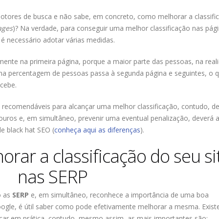
otores de busca e não sabe, em concreto, como melhorar a classifi
ages
)? Na verdade, para conseguir uma melhor classificação nas pág
é necessário adotar várias medidas.
mente na primeira página, porque a maior parte das pessoas, na real
 percentagem de pessoas passa à segunda página e seguintes, o 
ecebe.
recomendáveis para alcançar uma melhor classificação, contudo, d
douros e, em simultâneo, prevenir uma eventual penalização, deverá 
e black hat SEO (
conheça aqui as diferenças
).
rar a classificação do seu si
nas SERP
o as
SERP
e, em simultâneo, reconhece a importância de uma boa
Google, é útil saber como pode efetivamente melhorar a mesma. Exis
car em prática, contudo, mesmo assim, as mais importantes são: