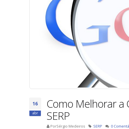
Como Melhorar a Cl
16
SERP
abr
PorSérgio Medeiros
SERP
0 Comentá