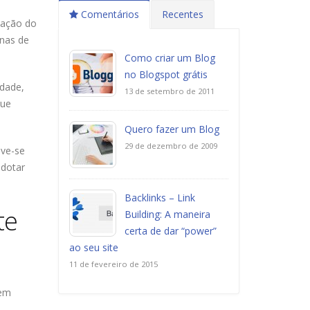
Comentários
Recentes
cação do
inas de
Como criar um Blog
no Blogspot grátis
idade,
13 de setembro de 2011
que
Quero fazer um Blog
29 de dezembro de 2009
eve-se
adotar
Backlinks – Link
te
Building: A maneira
certa de dar “power”
ao seu site
11 de fevereiro de 2015
tem