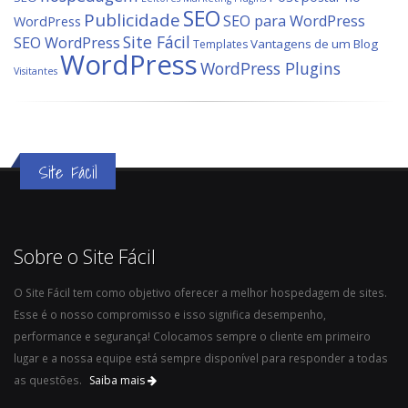
SEO
Publicidade
SEO para WordPress
WordPress
Site Fácil
SEO WordPress
Vantagens de um Blog
Templates
WordPress
WordPress Plugins
Visitantes
Site Fácil
Sobre o Site Fácil
O Site Fácil tem como objetivo oferecer a melhor hospedagem de sites.
Esse é o nosso compromisso e isso significa desempenho,
performance e segurança! Colocamos sempre o cliente em primeiro
lugar e a nossa equipe está sempre disponível para responder a todas
as questões.
Saiba mais