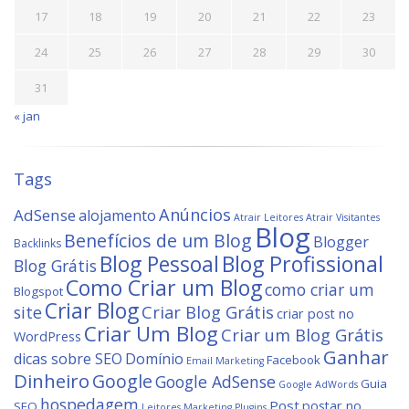
17
18
19
20
21
22
23
24
25
26
27
28
29
30
31
« jan
Tags
Anúncios
AdSense
alojamento
Atrair Leitores
Atrair Visitantes
Blog
Benefícios de um Blog
Blogger
Backlinks
Blog Profissional
Blog Pessoal
Blog Grátis
Como Criar um Blog
como criar um
Blogspot
Criar Blog
site
Criar Blog Grátis
criar post no
Criar Um Blog
Criar um Blog Grátis
WordPress
Ganhar
dicas sobre SEO
Domínio
Facebook
Email Marketing
Dinheiro
Google
Google AdSense
Guia
Google AdWords
hospedagem
Post
postar no
SEO
Leitores
Marketing
Plugins