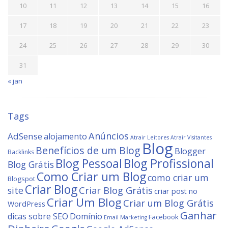
10
11
12
13
14
15
16
17
18
19
20
21
22
23
24
25
26
27
28
29
30
31
« jan
Tags
Anúncios
AdSense
alojamento
Atrair Leitores
Atrair Visitantes
Blog
Benefícios de um Blog
Blogger
Backlinks
Blog Profissional
Blog Pessoal
Blog Grátis
Como Criar um Blog
como criar um
Blogspot
Criar Blog
site
Criar Blog Grátis
criar post no
Criar Um Blog
Criar um Blog Grátis
WordPress
Ganhar
dicas sobre SEO
Domínio
Facebook
Email Marketing