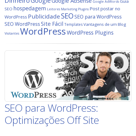
Dinheiro
Google
Google AdSense
Guia
Google AdWords
hospedagem
Post
postar no
SEO
Leitores
Marketing
Plugins
SEO
Publicidade
SEO para WordPress
WordPress
Site Fácil
SEO WordPress
Vantagens de um Blog
Templates
WordPress
WordPress Plugins
Visitantes
SEO para WordPress:
Optimizações Off Site