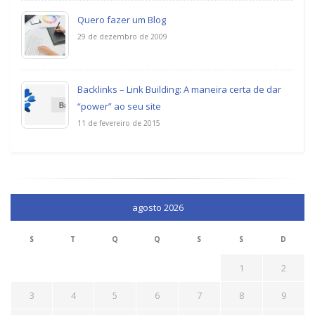
Quero fazer um Blog
29 de dezembro de 2009
Backlinks – Link Building: A maneira certa de dar
“power” ao seu site
11 de fevereiro de 2015
agosto 2026
S
T
Q
Q
S
S
D
1
2
3
4
5
6
7
8
9