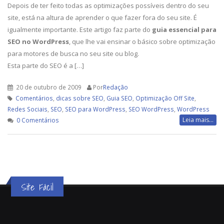
Depois de ter feito todas as optimizações possíveis dentro do seu
site, está na altura de aprender o que fazer fora do seu site. É
igualmente importante. Este artigo faz parte do
guia essencial para
SEO no WordPress
, que lhe vai ensinar o básico sobre optimização
para motores de busca no seu site ou blog.
Esta parte do SEO é a […]
20 de outubro de 2009
Por
Redação
Comentários
,
dicas sobre SEO
,
Guia SEO
,
Optimização Off Site
,
Redes Sociais
,
SEO
,
SEO para WordPress
,
SEO WordPress
,
WordPress
Leia mais...
0 Comentários
Site Fácil