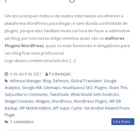
Um dos principais motivos de muitos internautas escolherem a
plataforma WordPress para blogar, é sem dúvida a infinidade de
plugins, porque eles facilitam muito na hora de fazer e administrar
um blog, por isso nesse artigo veremos quais são os
melhores
Plugins WordPress
, quais os mais funcionais e obrigatórios para
seu blog ficar mais profissional.
Logo abaixo contém uma lista dos […]
6 de abril de 2011
Por
Redação
AdSense Manager
,
Blog
,
Defensio
,
Global Translator
,
Google
Analytics
,
Google XML Sitemaps
,
HeadSpace2 SEO
,
Plugins
,
Share This
,
Subscribe to Comments
,
TweetSuite
,
What Would Seth Godin Do
,
Widget Contexto
,
Widgets
,
WordPress
,
WordPress Plugins
,
WP DB
Backup
,
WP Mobile Edition
,
WP Super Cache
,
Yet Another Related Posts
Plugin
em
Leia mais...
1 comentário
WordPress
Plugins: