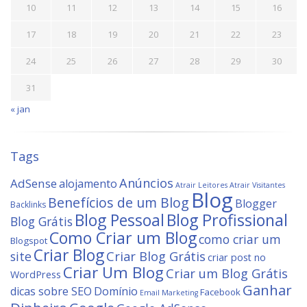
10
11
12
13
14
15
16
17
18
19
20
21
22
23
24
25
26
27
28
29
30
31
« jan
Tags
Anúncios
AdSense
alojamento
Atrair Leitores
Atrair Visitantes
Blog
Benefícios de um Blog
Blogger
Backlinks
Blog Profissional
Blog Pessoal
Blog Grátis
Como Criar um Blog
como criar um
Blogspot
Criar Blog
site
Criar Blog Grátis
criar post no
Criar Um Blog
Criar um Blog Grátis
WordPress
Ganhar
dicas sobre SEO
Domínio
Facebook
Email Marketing