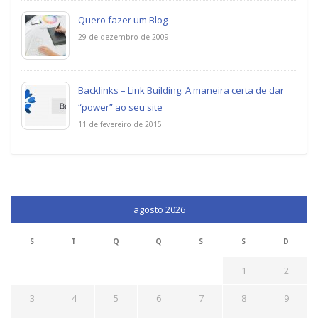
Quero fazer um Blog
29 de dezembro de 2009
Backlinks – Link Building: A maneira certa de dar
“power” ao seu site
11 de fevereiro de 2015
agosto 2026
S
T
Q
Q
S
S
D
1
2
3
4
5
6
7
8
9