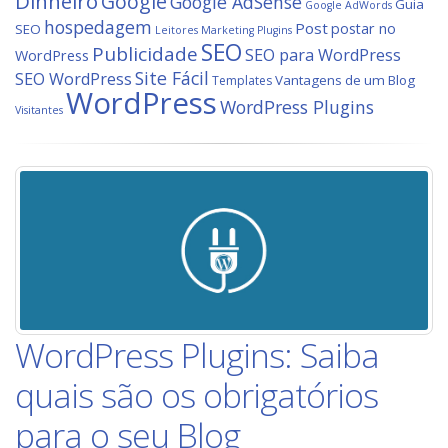
Dinheiro
Google
Google AdSense
Guia
Google AdWords
hospedagem
Post
postar no
SEO
Leitores
Marketing
Plugins
SEO
Publicidade
SEO para WordPress
WordPress
Site Fácil
SEO WordPress
Vantagens de um Blog
Templates
WordPress
WordPress Plugins
Visitantes
WordPress Plugins: Saiba
quais são os obrigatórios
para o seu Blog