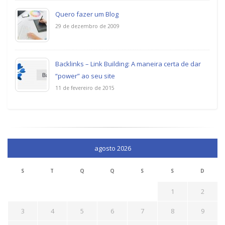
Quero fazer um Blog
29 de dezembro de 2009
Backlinks – Link Building: A maneira certa de dar
“power” ao seu site
11 de fevereiro de 2015
agosto 2026
S
T
Q
Q
S
S
D
1
2
3
4
5
6
7
8
9