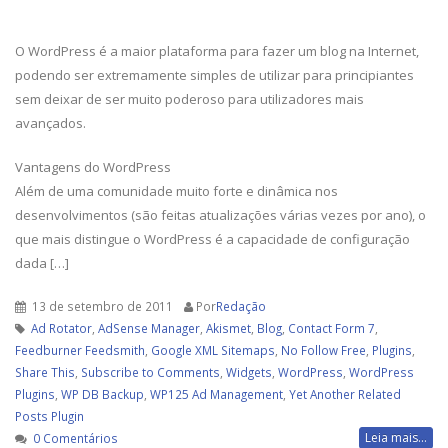
O WordPress é a maior plataforma para fazer um blog na Internet,
podendo ser extremamente simples de utilizar para principiantes
sem deixar de ser muito poderoso para utilizadores mais
avançados.
Vantagens do WordPress
Além de uma comunidade muito forte e dinâmica nos
desenvolvimentos (são feitas atualizações várias vezes por ano), o
que mais distingue o WordPress é a capacidade de configuração
dada […]
13 de setembro de 2011
Por
Redação
Ad Rotator
,
AdSense Manager
,
Akismet
,
Blog
,
Contact Form 7
,
Feedburner Feedsmith
,
Google XML Sitemaps
,
No Follow Free
,
Plugins
,
Share This
,
Subscribe to Comments
,
Widgets
,
WordPress
,
WordPress
Plugins
,
WP DB Backup
,
WP125 Ad Management
,
Yet Another Related
Posts Plugin
Leia mais...
0 Comentários