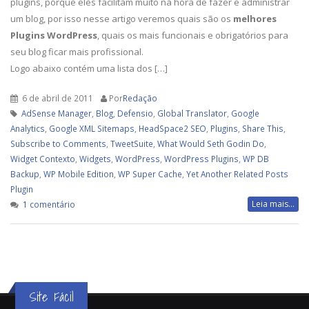
plugins, porque eles facilitam muito na hora de fazer e administrar
um blog, por isso nesse artigo veremos quais são os
melhores
Plugins WordPress
, quais os mais funcionais e obrigatórios para
seu blog ficar mais profissional.
Logo abaixo contém uma lista dos […]
6 de abril de 2011
Por
Redação
AdSense Manager
,
Blog
,
Defensio
,
Global Translator
,
Google
Analytics
,
Google XML Sitemaps
,
HeadSpace2 SEO
,
Plugins
,
Share This
,
Subscribe to Comments
,
TweetSuite
,
What Would Seth Godin Do
,
Widget Contexto
,
Widgets
,
WordPress
,
WordPress Plugins
,
WP DB
Backup
,
WP Mobile Edition
,
WP Super Cache
,
Yet Another Related Posts
Plugin
em
Leia mais...
1 comentário
WordPress
Plugins:
Saiba
quais
são
Site Fácil
os