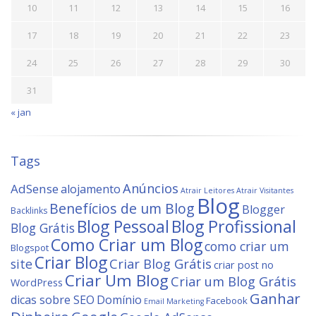
10
11
12
13
14
15
16
17
18
19
20
21
22
23
24
25
26
27
28
29
30
31
« jan
Tags
Anúncios
AdSense
alojamento
Atrair Leitores
Atrair Visitantes
Blog
Benefícios de um Blog
Blogger
Backlinks
Blog Profissional
Blog Pessoal
Blog Grátis
Como Criar um Blog
como criar um
Blogspot
Criar Blog
site
Criar Blog Grátis
criar post no
Criar Um Blog
Criar um Blog Grátis
WordPress
Ganhar
dicas sobre SEO
Domínio
Facebook
Email Marketing