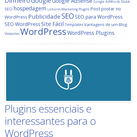
Dinheiro
Google
Google AdSense
Guia
Google AdWords
hospedagem
Post
postar no
SEO
Leitores
Marketing
Plugins
SEO
Publicidade
SEO para WordPress
WordPress
Site Fácil
SEO WordPress
Vantagens de um Blog
Templates
WordPress
WordPress Plugins
Visitantes
Plugins essenciais e
interessantes para o
WordPress