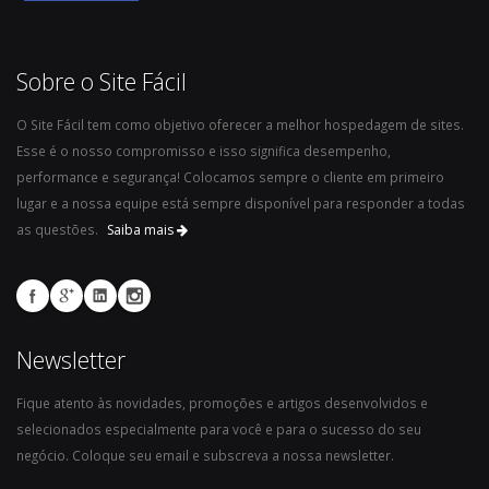
obrigatórios
para
o
seu
Sobre o Site Fácil
Blog
O Site Fácil tem como objetivo oferecer a melhor hospedagem de sites.
Esse é o nosso compromisso e isso significa desempenho,
performance e segurança! Colocamos sempre o cliente em primeiro
lugar e a nossa equipe está sempre disponível para responder a todas
as questões.
Saiba mais
Newsletter
Fique atento às novidades, promoções e artigos desenvolvidos e
selecionados especialmente para você e para o sucesso do seu
negócio. Coloque seu email e subscreva a nossa newsletter.