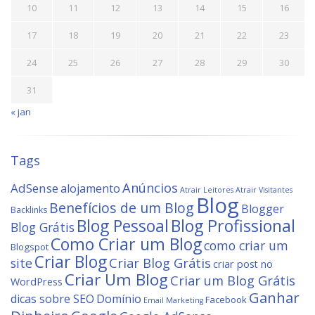
10
11
12
13
14
15
16
17
18
19
20
21
22
23
24
25
26
27
28
29
30
31
« jan
Tags
Anúncios
AdSense
alojamento
Atrair Leitores
Atrair Visitantes
Blog
Benefícios de um Blog
Blogger
Backlinks
Blog Profissional
Blog Pessoal
Blog Grátis
Como Criar um Blog
como criar um
Blogspot
Criar Blog
site
Criar Blog Grátis
criar post no
Criar Um Blog
Criar um Blog Grátis
WordPress
Ganhar
dicas sobre SEO
Domínio
Facebook
Email Marketing