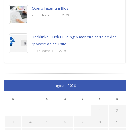
Quero fazer um Blog
29 de dezembro de 2009
Backlinks – Link Building: A maneira certa de dar
“power” ao seu site
11 de fevereiro de 2015
agosto 2026
S
T
Q
Q
S
S
D
1
2
3
4
5
6
7
8
9