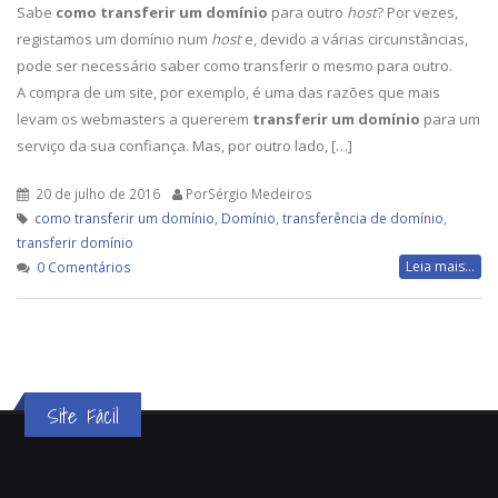
Sabe
como transferir um domínio
para outro
host
? Por vezes,
registamos um domínio num
host
e, devido a várias circunstâncias,
pode ser necessário saber como transferir o mesmo para outro.
A compra de um site, por exemplo, é uma das razões que mais
levam os webmasters a quererem
transferir um domínio
para um
serviço da sua confiança. Mas, por outro lado, […]
20 de julho de 2016
PorSérgio Medeiros
como transferir um domínio
,
Domínio
,
transferência de domínio
,
transferir domínio
Leia mais...
0 Comentários
Site Fácil