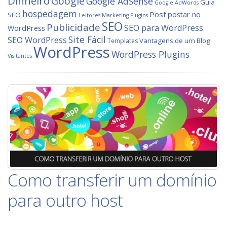
Dinheiro
Google
Google AdSense
Guia
Google AdWords
hospedagem
Post
postar no
SEO
Leitores
Marketing
Plugins
SEO
Publicidade
SEO para WordPress
WordPress
Site Fácil
SEO WordPress
Vantagens de um Blog
Templates
WordPress
WordPress Plugins
Visitantes
Como transferir um domínio
para outro host