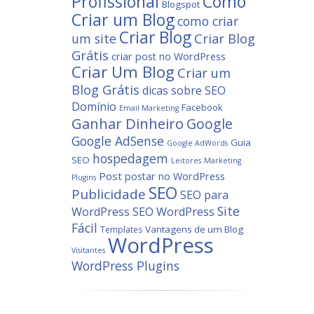
Profissional
Como
Blogspot
Criar um Blog
como criar
Criar Blog
um site
Criar Blog
Grátis
criar post no WordPress
Criar Um Blog
Criar um
Blog Grátis
dicas sobre SEO
Domínio
Facebook
Email Marketing
Ganhar Dinheiro
Google
Google AdSense
Guia
Google AdWords
hospedagem
SEO
Leitores
Marketing
Post
postar no WordPress
Plugins
SEO
Publicidade
SEO para
Site
WordPress
SEO WordPress
Fácil
Vantagens de um Blog
Templates
WordPress
Visitantes
WordPress Plugins