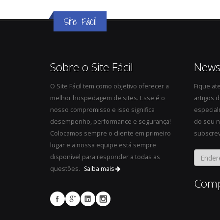
Site Fácil
Sobre o Site Fácil
Newsl
O Site Fácil tem como objetivo oferecer a
Fique at
melhor hospedagem de sites. Esse é o
artigos 
nosso compromisso e isso significa
especial
desempenho, performance e segurança!
do seu n
Colocamos sempre o cliente em primeiro
subscrev
lugar e a nossa equipe está sempre
disponível para responder a todas as
questões.
Saiba mais
Comp