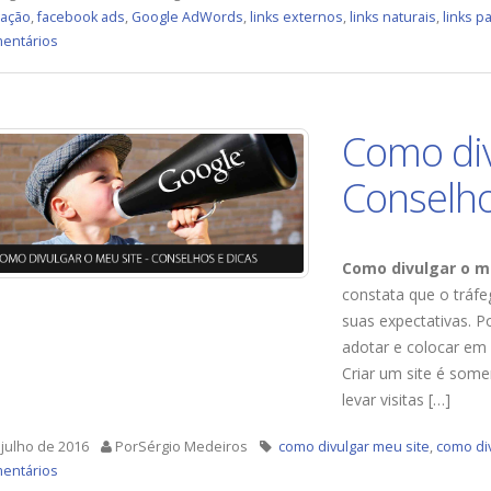
gação
,
facebook ads
,
Google AdWords
,
links externos
,
links naturais
,
links p
entários
Como div
Conselho
Como divulgar o m
constata que o tráf
suas expectativas. 
adotar e colocar em 
Criar um site é some
levar visitas […]
julho de 2016
PorSérgio Medeiros
como divulgar meu site
,
como div
entários