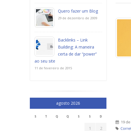
Quero fazer um Blog
29 de dezembro de 2009
Backlinks – Link
Building: A maneira
certa de dar “power”
ao seu site
11 de fevereiro de 2015
agosto 2026
S
T
Q
Q
S
S
D
19 de
1
2
Corret