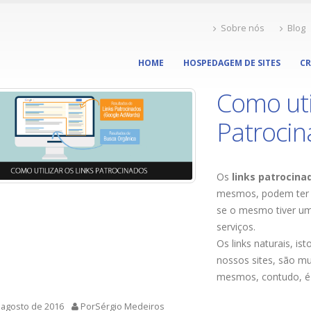
Sobre nós
Blog
HOME
HOSPEDAGEM DE SITES
CR
Como uti
Patroci
Os
links patrocina
mesmos, podem ter u
se o mesmo tiver um
serviços.
Os links naturais, is
nossos sites, são m
mesmos, contudo, é
 agosto de 2016
PorSérgio Medeiros