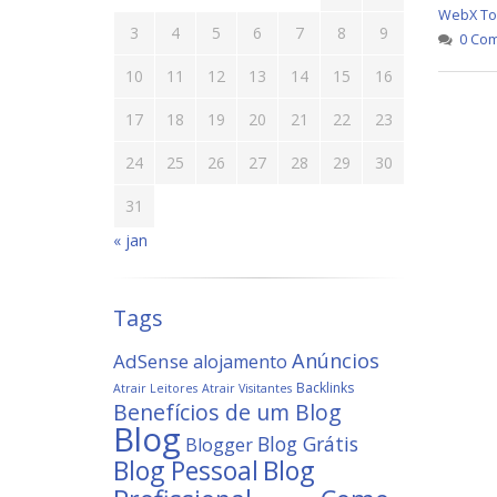
WebX To
3
4
5
6
7
8
9
0 Com
10
11
12
13
14
15
16
17
18
19
20
21
22
23
24
25
26
27
28
29
30
31
« jan
Tags
Anúncios
AdSense
alojamento
Backlinks
Atrair Leitores
Atrair Visitantes
Benefícios de um Blog
Blog
Blog Grátis
Blogger
Blog
Blog Pessoal