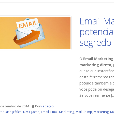
Email Ma
potencia
segredo
O
Email Marketing
marketing direto
,
quase que instantâne
desta ferramenta te
potência também é d
você pode ou deseja 
Se você realmente [
 dezembro de 2014
Por
Redação
or Ortográfico
,
Divulgação
,
Email
,
Email Marketing
,
Mail Chimp
,
Marketing
,
Ma