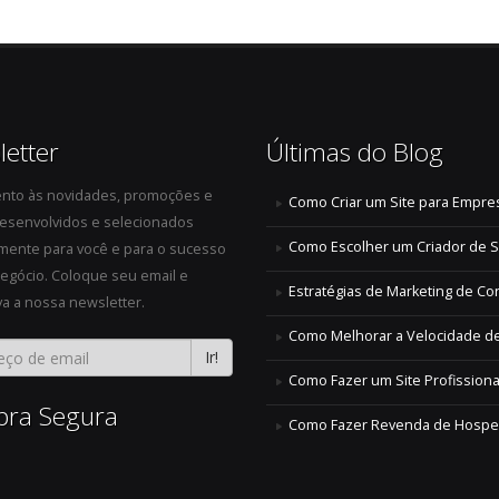
etter
Últimas do Blog
ento às novidades, promoções e
Como Criar um Site para Empre
desenvolvidos e selecionados
Como Escolher um Criador de Si
mente para você e para o sucesso
egócio. Coloque seu email e
Estratégias de Marketing de C
a a nossa newsletter.
Como Melhorar a Velocidade de
Ir!
Como Fazer um Site Profissiona
ra Segura
Como Fazer Revenda de Hospe