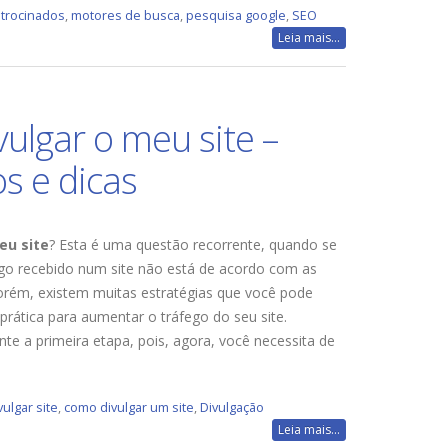
atrocinados
,
motores de busca
,
pesquisa google
,
SEO
Leia mais...
ulgar o meu site –
s e dicas
eu site
? Esta é uma questão recorrente, quando se
ego recebido num site não está de acordo com as
Porém, existem muitas estratégias que você pode
prática para aumentar o tráfego do seu site.
nte a primeira etapa, pois, agora, você necessita de
ulgar site
,
como divulgar um site
,
Divulgação
Leia mais...