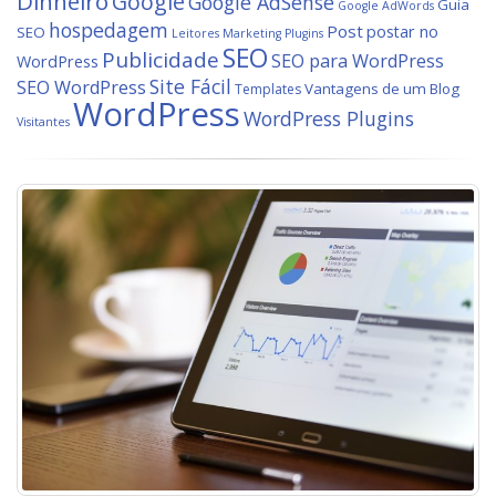
Dinheiro
Google
Google AdSense
Guia
Google AdWords
hospedagem
Post
postar no
SEO
Leitores
Marketing
Plugins
SEO
Publicidade
SEO para WordPress
WordPress
Site Fácil
SEO WordPress
Vantagens de um Blog
Templates
WordPress
WordPress Plugins
Visitantes