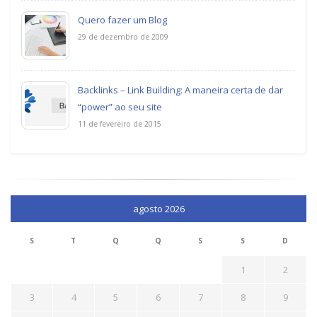
Quero fazer um Blog
29 de dezembro de 2009
Backlinks – Link Building: A maneira certa de dar
“power” ao seu site
11 de fevereiro de 2015
agosto 2026
S
T
Q
Q
S
S
D
1
2
3
4
5
6
7
8
9