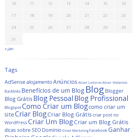
10
11
12
13
14
15
16
17
18
19
20
21
22
23
24
25
26
27
28
29
30
31
« jan
Tags
Anúncios
AdSense
alojamento
Atrair Leitores
Atrair Visitantes
Blog
Benefícios de um Blog
Blogger
Backlinks
Blog Profissional
Blog Pessoal
Blog Grátis
Como Criar um Blog
como criar um
Blogspot
Criar Blog
site
Criar Blog Grátis
criar post no
Criar Um Blog
Criar um Blog Grátis
WordPress
Ganhar
dicas sobre SEO
Domínio
Facebook
Email Marketing