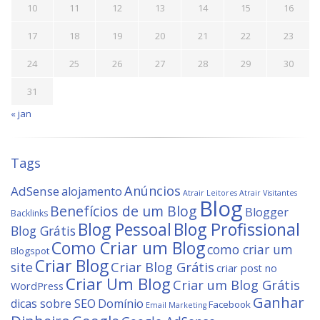
10
11
12
13
14
15
16
17
18
19
20
21
22
23
24
25
26
27
28
29
30
31
« jan
Tags
Anúncios
AdSense
alojamento
Atrair Leitores
Atrair Visitantes
Blog
Benefícios de um Blog
Blogger
Backlinks
Blog Profissional
Blog Pessoal
Blog Grátis
Como Criar um Blog
como criar um
Blogspot
Criar Blog
site
Criar Blog Grátis
criar post no
Criar Um Blog
Criar um Blog Grátis
WordPress
Ganhar
dicas sobre SEO
Domínio
Facebook
Email Marketing