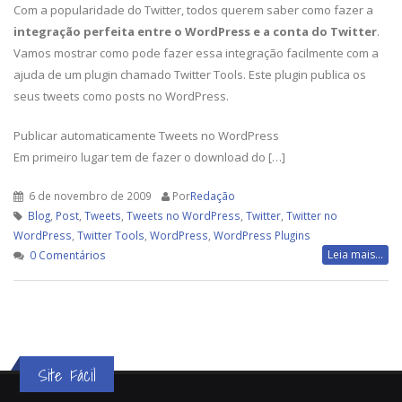
Com a popularidade do Twitter, todos querem saber como fazer a
integração perfeita entre o WordPress e a conta do Twitter
.
Vamos mostrar como pode fazer essa integração facilmente com a
ajuda de um plugin chamado Twitter Tools. Este plugin publica os
seus tweets como posts no WordPress.
Publicar automaticamente Tweets no WordPress
Em primeiro lugar tem de fazer o download do […]
6 de novembro de 2009
Por
Redação
Blog
,
Post
,
Tweets
,
Tweets no WordPress
,
Twitter
,
Twitter no
WordPress
,
Twitter Tools
,
WordPress
,
WordPress Plugins
Leia mais...
0 Comentários
Site Fácil