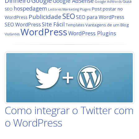
Dinheiro
Google
Google AdSense
Guia
Google AdWords
hospedagem
Post
postar no
SEO
Leitores
Marketing
Plugins
SEO
Publicidade
SEO para WordPress
WordPress
Site Fácil
SEO WordPress
Vantagens de um Blog
Templates
WordPress
WordPress Plugins
Visitantes
Como integrar o Twitter com
o WordPress