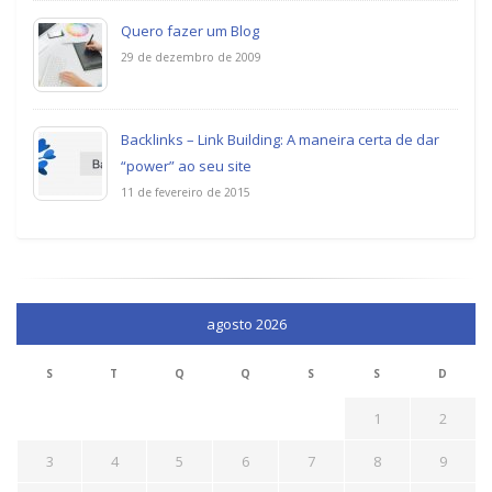
Quero fazer um Blog
29 de dezembro de 2009
Backlinks – Link Building: A maneira certa de dar
“power” ao seu site
11 de fevereiro de 2015
agosto 2026
S
T
Q
Q
S
S
D
1
2
3
4
5
6
7
8
9