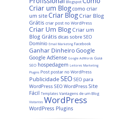
Profissional
Como
Blogspot
Criar um Blog
como criar
Criar Blog
um site
Criar Blog
Grátis
criar post no WordPress
Criar Um Blog
Criar um
Blog Grátis
dicas sobre SEO
Domínio
Facebook
Email Marketing
Ganhar Dinheiro
Google
Google AdSense
Guia
Google AdWords
hospedagem
SEO
Leitores
Marketing
Post
postar no WordPress
Plugins
SEO
Publicidade
SEO para
Site
WordPress
SEO WordPress
Fácil
Vantagens de um Blog
Templates
WordPress
Visitantes
WordPress Plugins