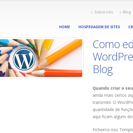
Sobre nós
Blog
HOME
HOSPEDAGEM DE SITES
CR
Como ed
WordPre
Blog
Quando criar o seu
ainda mais certos a
transmitir. O WordP
quantidade de funçõe
aqui ficam alguns d
Ficheiros nos Templ